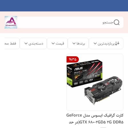
جستجو
پربازدیدترین
برندها
قیمت
دسته‌بندی
فقط محصول
%
35
کارت گرافیک ایسوس مدل GeForce
GTX 680-2GD5 2G DDR5(در حد