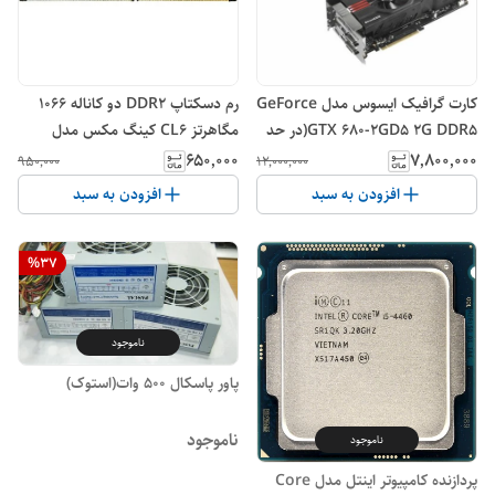
کارت گرافیک ایسوس مدل GeForce
رم دسکتاپ DDR2 دو کاناله 1066
GTX 680-2GD5 2G DDR5(در حد
مگاهرتز CL6 کینگ مکس مدل
نو با کارتن و متعلقات)
KLEE88F-B8KU6 ظرفیت 2
۶۵۰٬۰۰۰
۷٬۸۰۰٬۰۰۰
۹۵۰٬۰۰۰
۱۲٬۰۰۰٬۰۰۰
گیگابایت
افزودن به سبد
افزودن به سبد
%
37
ناموجود
پاور پاسکال ۵۰۰ وات(استوک)
ناموجود
ناموجود
پردازنده کامپیوتر اینتل مدل Core