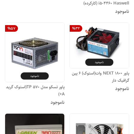
i5-4460 Haswell (کارکرده)
ناموجود
%
57
%
32
ناموجود
پاور NEXT ۱۸۰۰ وات(استوک) ۶ پین
ناموجود
گرافیک دار
پاور تسکو مدل TP 570(استوک گرید
ناموجود
A+)
ناموجود