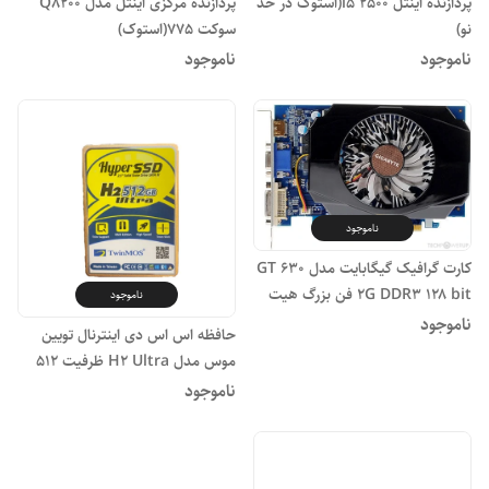
پردازنده اینتل i5 2500(استوک در حد
پردازنده مرکزی اینتل مدل Q8200
نو)
سوکت ۷۷۵(استوک)
ناموجود
ناموجود
ناموجود
کارت گرافیک گیگابایت مدل GT 630
2G DDR3 ۱۲۸ bit فن بزرگ هیت
ناموجود
سینک دار(کارکرده در حد نو)
ناموجود
حافظه اس اس دی اینترنال تویین
موس مدل H2 Ultra ظرفیت ۵۱۲
گیگابایت(کارکرد 7 روز)
ناموجود