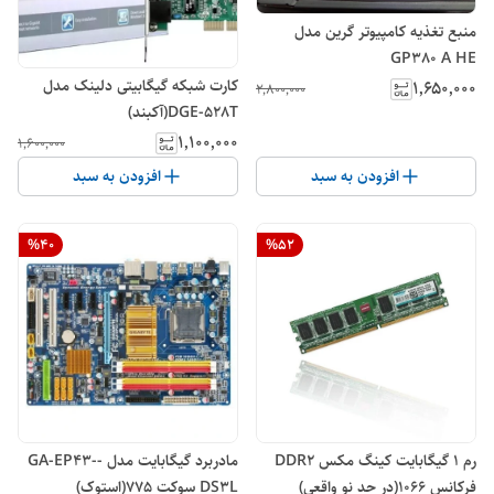
منبع تغذیه کامپیوتر گرین مدل
GP380 A HE
کارت شبکه گیگابیتی دلینک مدل
۱٬۶۵۰٬۰۰۰
۲٬۸۰۰٬۰۰۰
DGE-528T(آکبند)
۱٬۱۰۰٬۰۰۰
۱٬۶۰۰٬۰۰۰
افزودن به سبد
افزودن به سبد
%
40
%
52
رم ۱ گیگابایت کینگ مکس DDR2
مادربرد گیگابایت مدل -GA-EP43-
فرکانس ۱۰۶۶(در حد نو واقعی)
DS3L سوکت ۷۷۵(استوک)