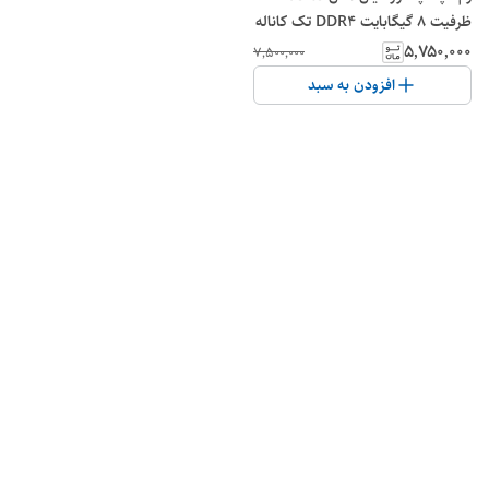
ظرفیت 8 گیگابایت DDR4 تک کاناله
2666 مگاهرتز SO-DIMM( در حد
۵٬۷۵۰٬۰۰۰
۷٬۵۰۰٬۰۰۰
نو)
افزودن به سبد