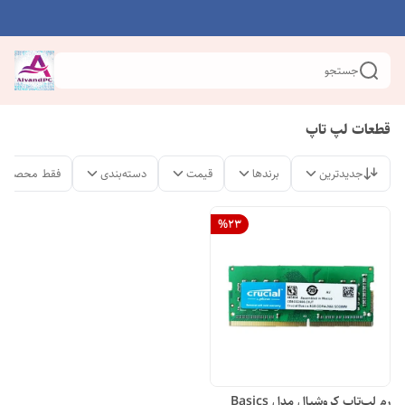
جستجو
قطعات لپ تاپ
جدیدترین
برندها
قیمت
دسته‌بندی
فقط محصولات
%
23
رم لپ‌تاپ کروشیال مدل Basics