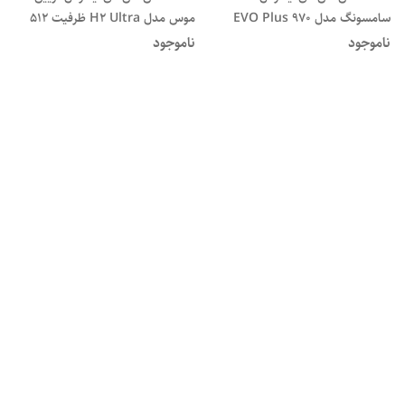
سامسونگ مدل EVO Plus 970
موس مدل H2 Ultra ظرفیت ۵۱۲
NVMe M.2 ظرفیت یک ترابایت
گیگابایت(کارکرد 7 روز)
ناموجود
ناموجود