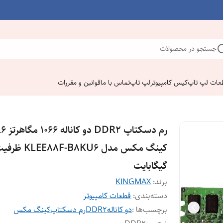
جستجو در محصولات
عات لپ تاپ
کیس کامپیوتر
لپ تاپ
تماس با ما
قوانین و مقررات
رم دسکتاپ DDR2 
گیگابایت
برند:
KINGMAX
دسته‌بندی
:
قطعات کامپیوتر
برچسب‌ها :
دو کاناله
DDR2
رم دسکتاپ
کینگ مکس