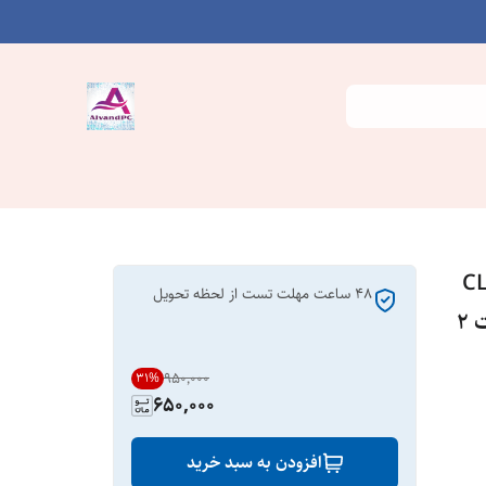
دو کاناله 1066 مگاهرتز CL6
۴۸ ساعت مهلت تست از لحظه تحویل
کینگ مکس مدل KLEE88F-B8KU6 ظرفیت 2
۹۵۰٬۰۰۰
31
%
650,000
افزودن به سبد خرید