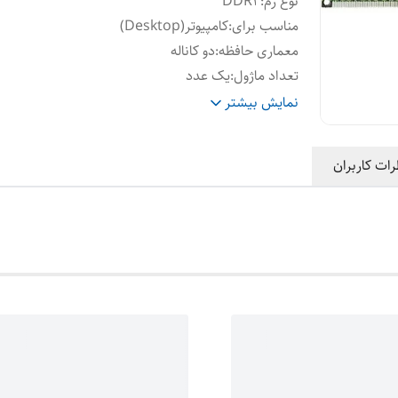
نوع رم
:
DDR2
مناسب برای
:
کامپیوتر(Desktop)
معماری حافظه
:
دو کاناله
تعداد ماژول
:
یک عدد
ظرفیت هر ماژول
:
دو گیگابایت
نمایش بیشتر
ظرفیت کلی
:
دو گیگابایت
نوع ماژول
:
DIMM
رات کاربران
فرکانس
:
۱۰۶۶ مگاهرتز
تایمینگ
:
CL6
تعداد پین
:
۲۴۰ پین
ولتاژ کاری
:
۱.۸ ولت
ویژگی اضافی
:
۲ طرف چیپ
وضعیت کالا
:
نو بدون پک