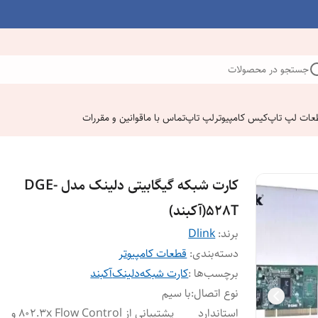
جستجو در محصولات
عات لپ تاپ
کیس کامپیوتر
لپ تاپ
تماس با ما
قوانین و مقررات
کارت شبکه گیگابیتی دلینک مدل DGE-
528T(آکبند)
برند:
Dlink
دسته‌بندی
:
قطعات کامپیوتر
برچسب‌ها :
کارت شبکه
دلینک
آکبند
نوع اتصال
:
با سیم
استاندارد
پشتیبانی از 802.3x Flow Control و