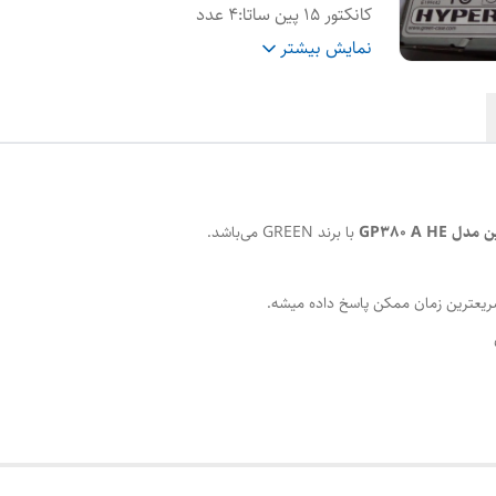
کانکتور ۱۵ پین ساتا
:
۴ عدد
گواهینامه ۸۰ پلاس
:
دارد
نمایش بیشتر
استانداردهای عمومی
:
CE, TUV, CB, FCC, CUL
GP380 A HE
با برند GREEN می‌باشد.
ریعترین زمان ممکن پاسخ داده میشه.