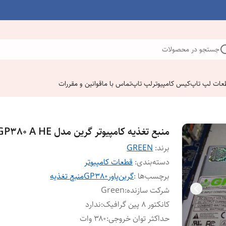
جستجو در محصولات
عات لپ تاپ
کیس کامپیوتر
لپ تاپ
تماس با ما
قوانین و مقررات
منبع تغذیه کامپیوتر گرین مدل GP380 A HE
برند:
GREEN
دسته‌بندی
:
قطعات کامپیوتر
برچسب‌ها :
گرین
پاور
GP380
منبع تغذیه
شرکت سازنده
:
Green
کانکتور ۸ پین گرافیک
:
ندارد
حداکثر توان خروجی
:
۳۸۰ وات