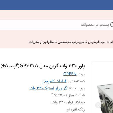
جستجو در محصولات
عات لپ تاپ
کیس کامپیوتر
لپ تاپ
تماس با ما
قوانین و مقررات
پاور ۳۳۰ وات گرین مدل GP330A(گرید A+)
برند:
GREEN
دسته‌بندی
:
قطعات کامپیوتر
برچسب‌ها :
گرین
پاور
استوک
۳۳۰ وات
شرکت سازنده
:
Green
حداکثر توان
:
۳۳۰ وات
رنگ
:
نقره ای