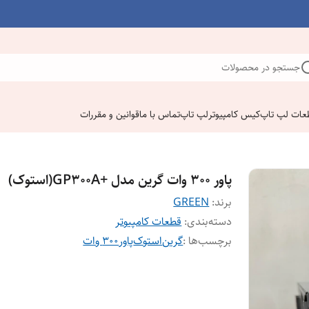
جستجو در محصولات
عات لپ تاپ
کیس کامپیوتر
لپ تاپ
تماس با ما
قوانین و مقررات
پاور ۳۰۰ وات گرین مدل +GP300A(استوک)
برند:
GREEN
دسته‌بندی
:
قطعات کامپیوتر
برچسب‌ها :
گرین
استوک
پاور
۳۰۰ وات