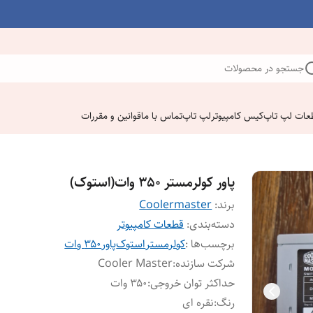
جستجو در محصولات
عات لپ تاپ
کیس کامپیوتر
لپ تاپ
تماس با ما
قوانین و مقررات
پاور کولرمستر ۳۵۰ وات(استوک)
برند:
Coolermaster
دسته‌بندی
:
قطعات کامپیوتر
برچسب‌ها :
کولرمستر
استوک
پاور
۳۵۰ وات
شرکت سازنده
:
Cooler Master
حداکثر توان خروجی
:
۳۵۰ وات
رنگ
:
نقره ای