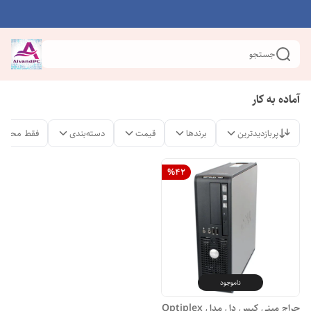
جستجو
آماده به کار
پربازدیدترین
برندها
قیمت
دسته‌بندی
فقط محصول
%
42
ناموجود
حراج مینی کیس دل مدل Optiplex