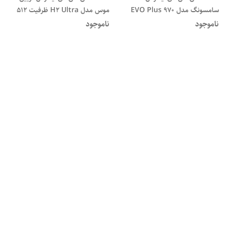
سامسونگ مدل EVO Plus 970
موس مدل H2 Ultra ظرفیت ۵۱۲
NVMe M.2 ظرفیت یک ترابایت
گیگابایت(کارکرد 7 روز)
ناموجود
ناموجود