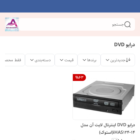
جستجو
درایو DVD
جدیدترین
برندها
قیمت
دسته‌بندی
فقط محصولات
%
63
درایو DVD اینترنال لایت آن مدل
iHAS124-14(استوک)