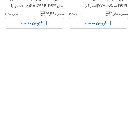
DS3L سوکت ۷۷۵(استوک)
مدل GA-Z68P-DS3(در حد نو با
پنل)
۳٬۶۹۰٬۰۰۰
۱٬۵۰۰٬۰۰۰
۴٬۵۰۰٬۰۰۰
۲٬۵۰۰٬۰۰۰
افزودن به سبد
افزودن به سبد