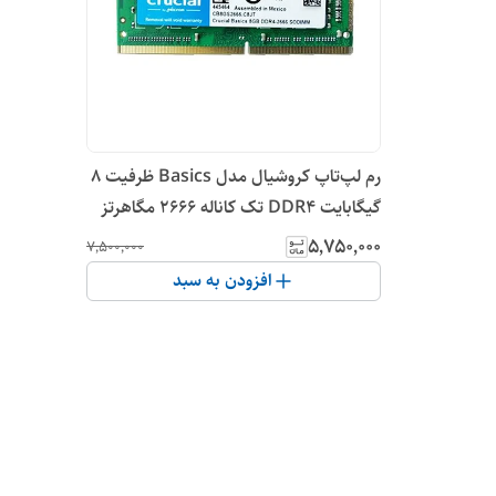
رم لپ‌تاپ کروشیال مدل Basics ظرفیت 8
گیگابایت DDR4 تک کاناله 2666 مگاهرتز
SO-DIMM( در حد نو)
۵٬۷۵۰٬۰۰۰
۷٬۵۰۰٬۰۰۰
افزودن به سبد