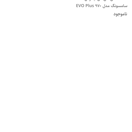
سامسونگ مدل EVO Plus 970
NVMe M.2 ظرفیت یک ترابایت
ناموجود