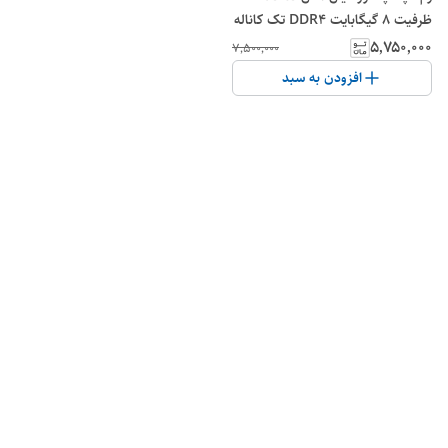
ظرفیت 8 گیگابایت DDR4 تک کاناله
2666 مگاهرتز SO-DIMM( در حد
۵٬۷۵۰٬۰۰۰
۷٬۵۰۰٬۰۰۰
نو)
افزودن به سبد