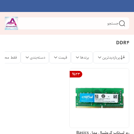
جستجو
DDR4
پربازدیدترین
برندها
قیمت
دسته‌بندی
فقط محصول
%
23
رم لپ‌تاپ کروشیال مدل Basics