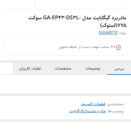
مادربرد گیگابایت مدل -GA-EP43-DS3L سوکت
۷۷۵(استوک)
برند:
GIGABYTE
۴۸ ساعت مهلت تست از لحظه تحویل
بررسی
توضیحات
مشخصات
نظرات کاربران
دسته‌بندی
:
قطعات کامپیوتر
برچسب‌ها :
مادربرد
استوک
گیگابایت