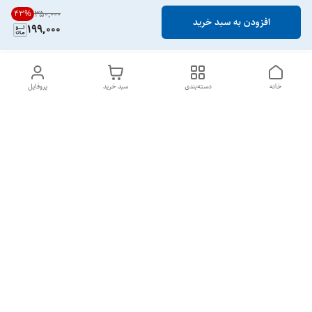
43
%
۳۵۰٬۰۰۰
افزودن به سبد خرید
199,000
خانه
دسته‌بندی
سبد خرید
پروفایل
دسترسی سریع
تماس با ما
قوانین و مقررات
درباره ما
۷ روز هفته ، ۲۴ ساعت شبانه‌روز پاسخگوی شما عزیزان هستیم.